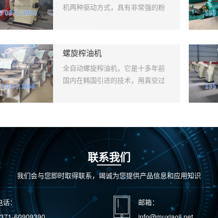
式，木屑粉碎机出料也有上出料和
速 1470转/分 1470转/分 14
机两种驱动方式，具有非常强的粉
出料两种。木材经过削屑装置切削
主轴转速 1400转/分 1100转
碎能力，可以轻易的将树枝丶树杈
的木屑粒度小，无需晒干便可送入
1000转/分 主机重量 1150/kg
丶树干丶木块丶木板丶木片丶下脚
碎装置，使其多次粉碎，粉碎后的
1950/kg 2650/kg 配用三角带
料丶边角料丶板边料丶废木料丶废
屑成品由风机送入集料处。整个工
B#2600×4根 B#3300×4根
螺旋榨油机
旧木材丶废旧木质家具丶木托盘丶
流程简单方便，机器的布置紧凑，
B#3600×4根 时产量 1000-20
木支架等等，这些都可以直接一次
全自动螺旋榨油机，它是十多年前
屑机价格便宜。 进入粉碎室的被
2500-4000kg 3000-6000k
性粉碎加工成为我们所需的物料然
国内在韩国引进的技术，用真空过
碎物料进入机体后，在高速旋转的
碎机的安装调试： 1、新机
后重新利用起来。对于我们日常生
滤，自动温控功能。出来的产品油
碎盘和侧牙板的相互旋转运动过程
前，首先要打开上盖检查动
活中所产生的树枝丶树杈丶树干丶
质量好。味道香，出油率还高。现
依靠强有力的磨擦、剪切将物料粗
刀之间的距离，动刀与定刀
茅草丶竹子丶玉米芯丶秸秆丶玉米
在主要是农村地区做加工用的。或
后进入粉碎室内主面进行边粉碎边
0.2mm—0.3mm更佳。（动
杆等等，也都可以很轻松的进行粉
者是在城市市区做现场加工用的，
 ,达到要求的过筛后从底部排出,
调节栓） 2、检查压筛底螺
碎加工，整机采用厚钢板焊接而
这样看起来生产更透明化，让客户
达到要求的继续粉碎。在粉碎室主
动，然后放下上盖，压紧螺栓
成，并且仅需一台电机便可带动，
更放心。对生意的开展有很大的好
任何运动过程中均有粉碎效果,不
主机轮与动力轮外断面又须
联系我们
是物料和刀板主面,主牙板之间,
面上，皮带上好后，松紧调
充分的具备了低能耗丶高产量丶占
处。好多地区现在都照这个模式经
我们会与您即时取得联系，竭诚为您提供产品信息和应用知识
料与物料之间的任何自剪切、自磨
度，不可过松或过紧。 4、
地面积小丶投资少丶见效快丶回报
营，利润相当的丰厚。 几乎所有的
都可以使物料粉碎。为防止超细轻
先用手转动皮带轮，转动中
高丶操作简单丶维护方便丶绿色环
油料作物都能通过全自动螺旋榨油
物料在粉碎室内造成涡流循环,在
摩擦声和碰撞现象，**开机，
保丶低碳节约等等，并且这款输送
机来压榨。包括花生，大豆，油
电话：
邮箱：
碎室切线方向设有细粉脱室回收布
转方向，方可正常生产。 树
机木材粉碎机所配备的刀片还是合
葵，菜籽，核桃，棉籽，等等。尤
371-60909390
info@muxiaoji.net