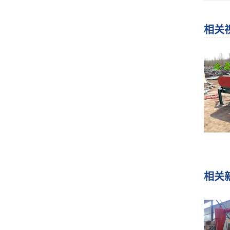
板
业
相关
末
木
料
能
维
料
木
构
消
适
业
商
相关
理
机
粉
种