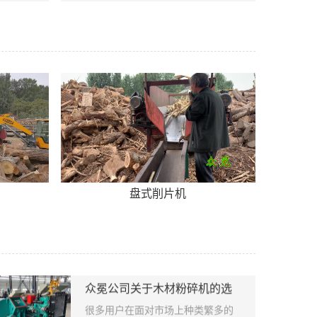
厂、养殖
机可以快 速、稳定成型，比如焦粉
页 性能
成型、煤粉成型、脱硫石膏成型、干
壳、内有
粉成型、金属矿渣成型以及铁屑成型
及电机架
等。粉状煤在运输及使用过程中都不
，从而增
便，且污染严重，机械专业提供粉状
料口设计
煤压制成球设备，具体尺寸大小及特
。工作中
殊形状的球形，用户都可根据自己的
了粉碎时
需求来订制。 煤粉压球机是目前市
提高了产
场上常见的一种物料压制成型设备，
喂料口，
压制出的煤球可用作烧烤，民用，工
了一种自
业用，造气等。根据用作不同，公司
盘式削片机
安全系
可提供专门的压制 成型全套生产
根据筛底
线。免费提供全套设备的配置服报
着您需要
价，合理的场地规划。我们专业的技
粒越大产
术和售后服务团队是您放心的选择。
机参数：
煤粉压球机技术参数 型号 压辊尺寸
00 配用
（mm） zui大线压比 （t/cm） 总压
众冕公司关于木材粉碎机的选
型注意事项
kw 电机转
力 （T） 主功率 （kw） 预压功率
很多用户在面对市场上种类繁多的