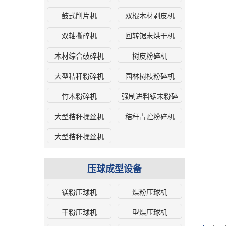
鼓式削片机
双棍木材剥皮机
双轴撕碎机
回转锯末烘干机
木材综合破碎机
树皮粉碎机
大型秸秆粉碎机
园林树枝粉碎机
竹木粉碎机
强制进料锯末粉碎
机
大型秸秆揉丝机
秸秆青贮粉碎机
大型秸秆揉丝机
压球成型设备
镁粉压球机
煤粉压球机
干粉压球机
型煤压球机