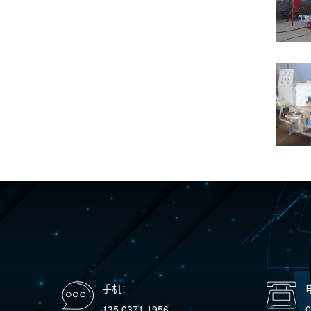
方
下
后
粉
木
作
木
粉
粉
中
碎
过筛
未
面
仅仅
物
擦
微
手机：
粉
135 0371 1956
0