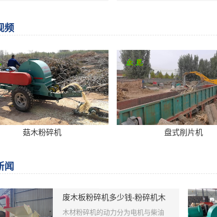
、锯末板，高密度板、中纤板等工
是专业树皮加工单位、养殖
生产的备料工段和单一的木粉（锯
专业户的理想设备。 树枝树 
视频
）生产基地，切削原料主要是原
特点： 1、本机是由上下机
、树枝。他可以将木材、枝叉等原
切刀、粉碎锤片。下有机座
一次加工成木屑，具有投资少、耗
为一体，全部采用钢件结构
低、生产率高、经济效益好，使用
强了工作的稳定性。 2、喂
修方便等优点。 木屑机适应物
了两组平面切刀和一组定刀
： 木屑粉碎机可加工松木、杂
长料切段后再次粉碎，减少
、扬木、杉木、原竹，由于该机结
的阻力，加大了粉碎力度，
紧凑，占地面积小，削片质量好，
量。 3、所加工的原料进入
耗功率低，并适合流动作业，广泛
通过机内风叶的旋转，形成
菇木粉碎机
盘式削片机
用于中小型刨花板和纤维板生产企
吸式进料，更能提高议定的
的备料工段，也可用于个体户进行
数。 4、本机的细度调整是
品木片的生产。 木屑机工作原
孔径大小来调整。产量是跟
新闻
： 根据木屑机的型号不同，木屑
的成品大小来确定，成品颗
可以采用低压与高压的点击，木屑
量就越大。 树枝树 页 粉碎
碎机有皮带轮传动和直连式驱动两
型号 JL-800 JL-1000 JL-12
废木板粉碎机多少钱-粉碎机木
料粉碎机
；木屑机进料分为水平和倾斜两种
动力 4-30kw 4-45kw 4-45
木材粉碎机的动力分为电机与柴油