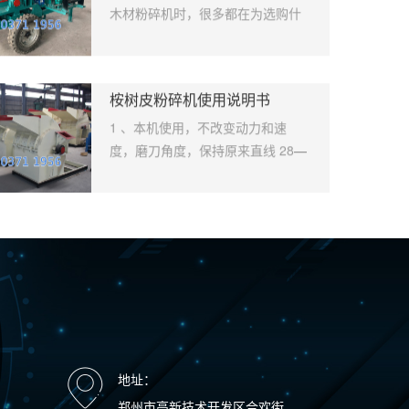
70转/分
（调速kw） 油泵功率 （kw） 主轴
木材粉碎机时，很多都在为选购什
/分
转速 （r/mi） 产量 （T/h） 300
么木材粉碎机而烦恼，不知道该如
Φ300×180 4 80 22 7.5 1.5 9 0.5
何选择一台适合自己使用的木材粉
370 Φ370×183 4 80 37 11 1.5 9
碎机。如果您想真正解决这些问
1.5 530 Φ530×196 5 100 55 18.5
桉树皮粉碎机使用说明书
题，提高木材粉碎机的使用效率，
00kg
1.5 9 3 650 Φ650×196 6 120 75
那就要对自己原料的特性、物料粉
1 、本机使用，不改变动力和速
g 树皮粉
18.5 3 9 4 750 Φ750×210 7 150 90
碎后的用途、木材粉碎机设备的分
度，磨刀角度，保持原来直线 28—
器使用
18.8 3 9 5 850 Φ850×300 8 240
类等等做一个的全面的了解。 在进
30?。 2 、改变颗粒，需换罗、
、定刀与
132 22 3 9 8
行木材粉碎机选型时，应充分考虑
调刀同时进行，罗孔**不小于
间隙为
所粉碎物料的种类、进出料粒度以
14mm（直径），**不大于
刀处有
及产量和施工场地。 一、物料的种
20mm（直径），调刀长度3—6mm
栓是否松
类 选择木材粉碎机首先要考虑的因
之间，底刀板和刀的间隙不大于
。 3、
素就是物料的种类，不同的物料种
1mm 。 3、细度调节方法：
在一个平
节要适
类就会有不同的硬度和结构，对木
a、机体内有细度分析器，将分析器
开机前可
材粉碎机的选择产生**重限定。物料
上的螺栓松开后，向上移动细度升
不得出现
硬度表示物料的软硬程度，与物料
高、向下移动细度降低，调到你所
检查运
的易碎性有直接的关系，易碎性表
需要的细度，固定螺栓即可生产。
地址：
皮粉碎
示物料是否容易被破碎的物理性
、本机装有风量调节器，可调节风
郑州市高新技术开发区合欢街