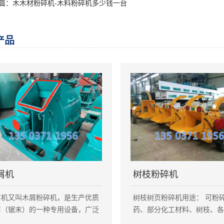
篇：木木材粉碎机-木料粉碎机多少钱一台
产品
屑机
树枝粉碎机
屑机又叫木屑粉碎机，是生产优质
树枝树页粉碎机用途： 可粉
屑（锯末）的一种专用设备，广泛
药、部分化工材料、树枝、
于造纸、食用菌，机制木炭，刨花
树皮、秸秆、稻草等。粗细