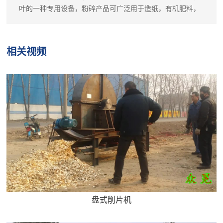
回转直径 mm 锤片数量 锤片厚度 mm 料口直径 mm 主轴转
叶的一种专用设备，粉碎产品可广泛用于造纸，有机肥料，
速 r/mi 功率 kw 风机 kw 产量 kg\h 1200型 750 98 8
发电，景区覆盖物，饲料，人造板材等方面。主要可加工树
1150X350 2200 75KW 11kw 2000-3000 1300型 850 126 8
枝树叶，木片，木条、下脚料，原竹、秸秆、玉米杆、高粱
1250X450 2000 90KW 5.5kw 3000-5000 1500型 950 140
杆农作物，茅草，等纤维秆状物料的粉碎加工。该园林碎枝
相关视频
8 1450X450 1800 110KW 5.5kw 4000-6000
机也可作人造高密度板的原料生产用，该设备适合流动作
业，广泛适用于中小型刨花板和纤维生产企业的备料工段，
园林碎枝机也更加适合园绿化垃圾的粉碎。 园林碎枝机特
点： 1、园林碎枝机是园林绿化专业粉碎设备，可移动
作业，动力分为电机带动或柴油机驱动两种，可根据自己实
际情况选择适合自己的机型。 2、用途广泛，用于多种
行业物料粉碎加工，使用广泛，是一种专业用于加工各种树
枝树叶、废木料的专业设备。 3、该机采用刀片切割和
高速气流冲击，碰撞双重粉碎功能于一体，在刀片切割粉碎
过程中，转子产生高速气流，随刀片切割方向旋转，物料加
速并反复冲击使物料同时受到双重粉碎，加速物料的粉碎
率。 4、园林碎枝机具有投资少、耗能低、生产率高、
盘式削片机
经济效益好，使用维修方便等优点。 园林碎枝机特点及优
势： 1.机械自动进料：操作方便快捷，生产效率高。