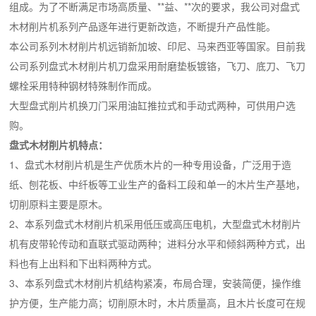
组成。为了不断满足市场高质量、**益、**次的要求，我公司对盘式
木材削片机系列产品逐年进行更新改造，不断提升产品性能。
本公司系列木材削片机远销新加坡、印尼、马来西亚等国家。目前我
公司系列盘式木材削片机刀盘采用耐磨垫板镀铬，飞刀、底刀、飞刀
螺栓采用特种钢材特殊制作而成。
大型盘式削片机换刀门采用油缸推拉式和手动式两种，可供用户选
购。
盘式木材削片机特点：
1、盘式木材削片机是生产优质木片的一种专用设备，广泛用于造
纸、刨花板、中纤板等工业生产的备料工段和单一的木片生产基地，
切削原料主要是原木。
2、本系列盘式木材削片机采用低压或高压电机，大型盘式木材削片
机有皮带轮传动和直联式驱动两种；进料分水平和倾斜两种方式，出
料也有上出料和下出料两种方式。
3、本系列盘式木材削片机结构紧凑，布局合理，安装简便，操作维
护方便，生产能力高；切削原木时，木片质量高，且木片长度可在规