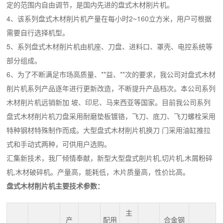
定的范围内自由调节，是国内先进的盘式木材削片机。
4、该系列盘式木材削片机产量在每小时2~160立方米，用户可根据
需要自行选择机型。
5、系列盘式木材削片机由机座、刀盘、进料口、罩壳、电控系统等
部分组成。
6、为了不断满足市场高质量、**益、**次的要求，我公司对盘式木材
削片机系列产品逐年进行更新改造，不断提升产品档次。本公司系列
木材削片机远销新加 坡、印尼、马来西亚等国家。目前我公司系列
盘式木材削片机刀盘采用耐磨垫板镀铬，飞刀、底刀、飞刀螺栓采用
特种钢材特殊制作而成。大型盘式木材削片机换刀 门采用油缸推拉
式和手动式两种，可供用户选购。
汇集新技术，我厂倾情奉献，新型大型盘式削片机,切片机,木屑粉碎
机,木材破碎机。产量高，能耗低，木片质量高，性价比高。
盘式木材削片机主要技术参数：
主
产
配用
合金钢