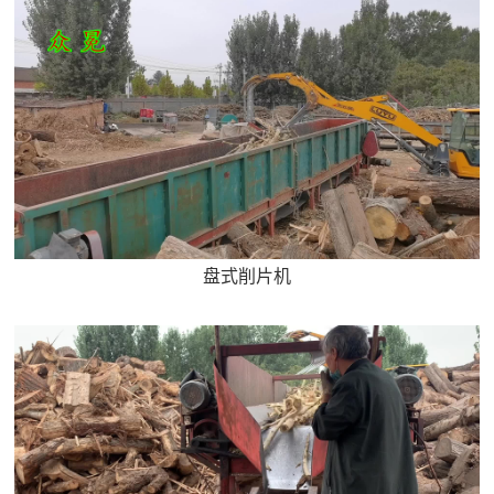
2.工作平稳：连续粉碎，并经过专业动平衡处理，安全
可靠。 3.经久耐用：钢结构组件，选料坚实可靠，采用
大功率调心轴承，使用寿命长。 4.使用成本低：切刀选
材优良，双面刀刃，寿命达500至1000小时，且可反复重磨
5.移动方便：可根据客户的要求生产拖挂移动式粉碎
机，便于野外生产。
盘式削片机