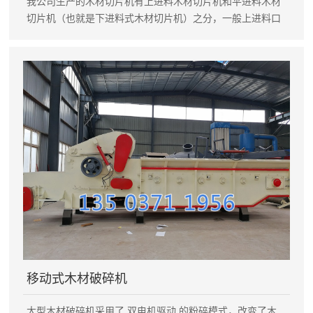
我公司生产的木材切片机有上进料木材切片机和平进料木材
切片机（也就是下进料式木材切片机）之分，一般上进料口
式木材切片机都是进小料、小木材的，平进料一般都是用在
进大木头；直口木材切片机是新开发产品，进料口有斜进料
改为直口，配输送带配合使用，我厂根据客户的要求，大小
型号都可以定做。 下进料木材切片机主要由机架、刀盘（刀
盘上装有3-4把飞刀）、进料口、皮带轮、联轴器、动力等组
成，本系列产品具有结构合理可靠、操作简单、成料质量
好、产量高、耗能少、维护方便、生产效率高等特点，广泛
的适用于造纸厂、纤维板厂、刨花板厂和木片生产基地及食
用菌生产原料加工，是广大用户的理想木片加工设备。 下进
料木材切片机技术参数： 机型 产量（t） 配套动力（kw）
机重（kg） 主轴转速（r/mi） 刀片直径（mm） 刀片数量
（合金钢） 950 5-8 37-45 800 550 950 4 1150 8-15 75
2400 600 1150 4-6 1410 15-25 90 2800 600 1410 4
移动式木材破碎机
大型木材破碎机采用了 双电机驱动 的粉碎模式，改变了木