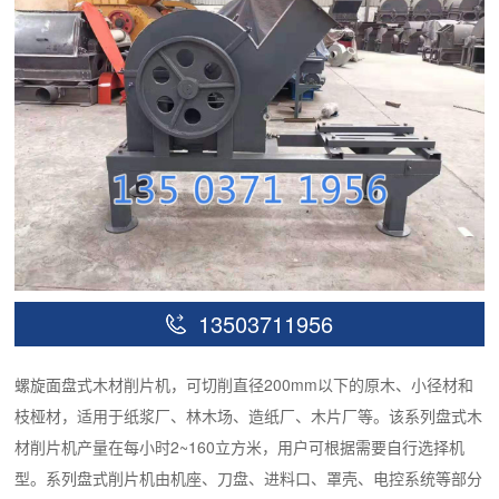
13503711956
螺旋面盘式木材削片机，可切削直径200mm以下的原木、小径材和
枝桠材，适用于纸浆厂、林木场、造纸厂、木片厂等。该系列盘式木
材削片机产量在每小时2~160立方米，用户可根据需要自行选择机
型。系列盘式削片机由机座、刀盘、进料口、罩壳、电控系统等部分