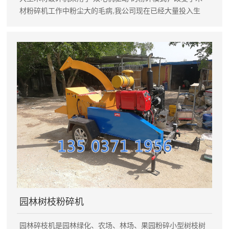
材粉碎机工作中粉尘大的毛病,我公司现在已经大量投入生
产。 大型木材破碎机 主要用于加工树枝、木片、下脚料、
木板、原竹等物料，同时该设备还可用于竹、茅草、玉米
秆、高梁秆等纤维质秆状物料的切屑。该大型木材破碎机生
产的锯末广泛用于造纸、食用菌，机制木炭，刨花板、锯末
板，高密度板、中纤板等工业生产。 大型木材破碎机工作原
理： 木材破碎机主要由粉碎装置、螺旋出料和风机组成。木
材经过皮带输送机送至粉碎机的粉碎腔内，不需晒干就可送
进粉碎装置进一步粉碎，粉碎后的成品由螺旋器送至集料地
点。大型木材破碎机比起锤片式木材粉碎机结构要复杂，该
机设计合理，功耗低，产量大。 大型木材破碎机性能特点
：设备性能较其它同类产品得到了很大的提升。 1、整套设
备采用双电动机驱动，该机工作稳定、耗能少，产量高、木
屑机成品质量好，加工成本低。 2、木材粉碎机属锤片式粉
碎机的一种，它主要是利用刀片切屑及气流撞击的原理将所
要粉碎的物料进行粉碎。此设备主要由粉碎、分级、输送、
园林树枝粉碎机
卸料及除尘五大部分组成，取消传统的筛选工序，该机所加
工的锯末可以一次成型。 大型木材破碎机技术参数： 型号
园林碎枝机是园林绿化、农场、林场、果园粉碎小型树枝树